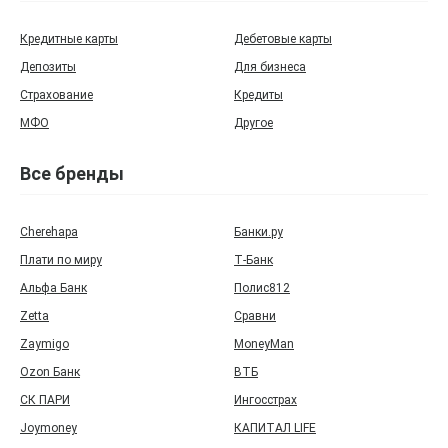
Кредитные карты
Дебетовые карты
Депозиты
Для бизнеса
Страхование
Кредиты
МФО
Другое
Все бренды
Cherehapa
Банки.ру
Плати по миру
Т‑Банк
Альфа Банк
Полис812
Zetta
Сравни
Zaymigo
MoneyMan
Ozon Банк
ВТБ
СК ПАРИ
Ингосстрах
Joymoney
КАПИТАЛ LIFE