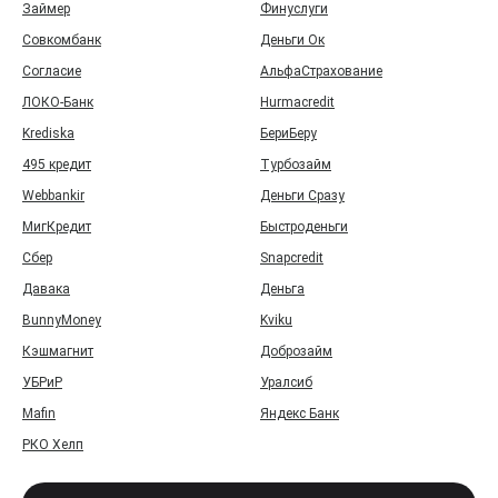
Займер
Финуслуги
Совкомбанк
Деньги Ок
Согласие
АльфаСтрахование
ЛОКО-Банк
Hurmacredit
Krediska
БериБеру
495 кредит
Турбозайм
Webbankir
Деньги Сразу
МигКредит
Быстроденьги
Сбер
Snapcredit
Давака
Деньга
BunnyMoney
Kviku
Кэшмагнит
Доброзайм
УБРиР
Уралсиб
Mafin
Яндекс Банк
РКО Хелп