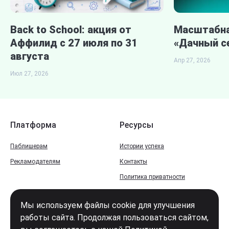
Back to School: акция от
Масштабна
Аффилид с 27 июля по 31
«Дачный се
августа
Апр 27, 2026
Июл 27, 2026
Платформа
Ресурсы
Паблишерам
Истории успеха
Рекламодателям
Контакты
Политика приватности
Центр помощи
Мы используем файлы cookie для улучшения
Финансовые и страховые офферы
работы сайта. Продолжая пользоваться сайтом,