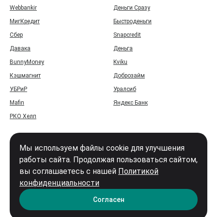
Webbankir
Деньги Сразу
МигКредит
Быстроденьги
Сбер
Snapcredit
Давака
Деньга
BunnyMoney
Kviku
Кэшмагнит
Доброзайм
УБРиР
Уралсиб
Mafin
Яндекс Банк
РКО Хелп
Мы используем файлы cookie для улучшения
работы сайта. Продолжая пользоваться сайтом,
вы соглашаетесь с нашей
Политикой
Войти
конфиденциальности
Карта сайта
Согласен