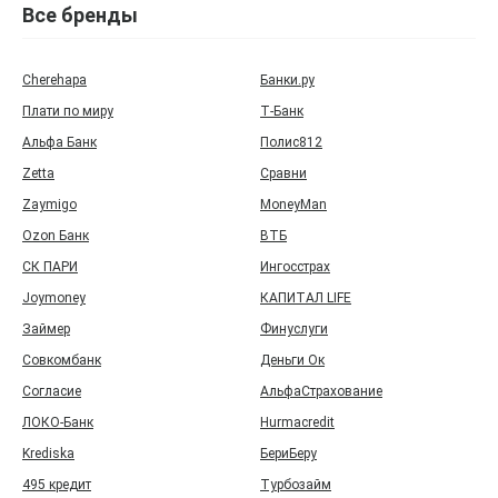
Все бренды
Cherehapa
Банки.ру
Плати по миру
Т‑Банк
Альфа Банк
Полис812
Zetta
Сравни
Zaymigo
MoneyMan
Ozon Банк
ВТБ
СК ПАРИ
Ингосстрах
Joymoney
КАПИТАЛ LIFE
Займер
Финуслуги
Совкомбанк
Деньги Ок
Согласие
АльфаСтрахование
ЛОКО-Банк
Hurmacredit
Krediska
БериБеру
495 кредит
Турбозайм