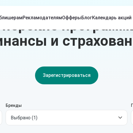
блишерам
Рекламодателям
Офферы
Блог
Календарь акций
нёрские программ
инансы и страхован
Зарегистрироваться
Бренды