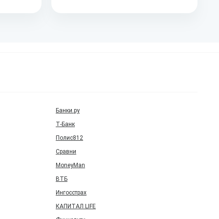
Банки.ру
Т‑Банк
Полис812
Сравни
MoneyMan
ВТБ
Ингосстрах
КАПИТАЛ LIFE