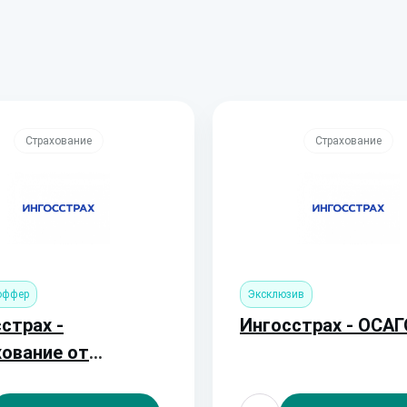
Страхование
Страхование
оффер
Эксклюзив
страх -
Ингосстрах - ОСАГ
ование от
зда (Полис от