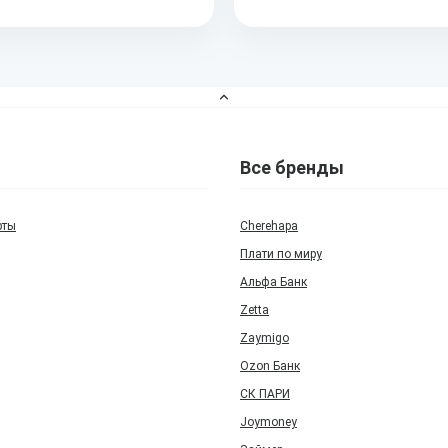
Все бренды
рты
Cherehapa
Плати по миру
Альфа Банк
Zetta
Zaymigo
Ozon Банк
СК ПАРИ
Joymoney