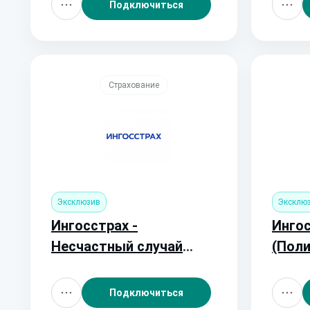
3500 
Подключиться
Страхование
Эксклюзив
Эксклю
Ингосстрах -
Ингос
Несчастный случай
(Поли
(Полис от 350 руб.)
Подключиться