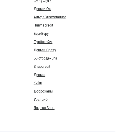
Финуслуги
Деньги Ок
АльфаСтрахование
Hurmacredit
БериБеру
Турбозайм
Деньги Сразу
Быстроденьги
Snapcredit
Деньга
Kviku
Доброзайм
Уралсиб
Яндекс Банк