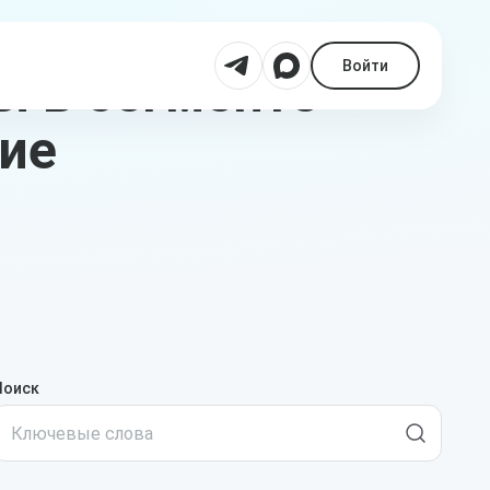
Войти
ы в сегменте
ие
Поиск