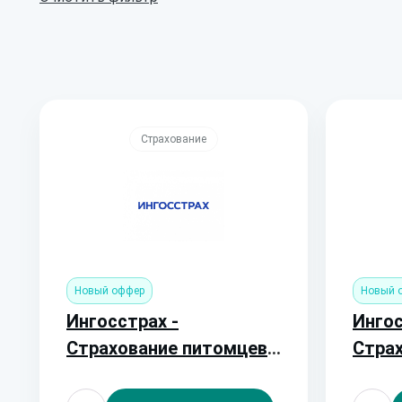
Страхование
Новый оффер
Новый 
Ингосстрах -
Ингос
Страхование питомцев
Страх
(Полис от 2200 руб.)
невые