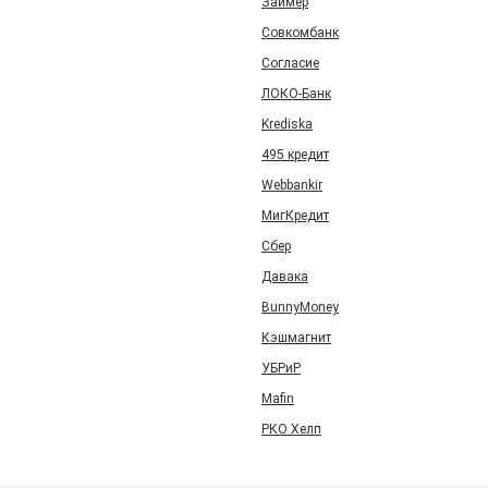
Займер
Совкомбанк
Согласие
ЛОКО-Банк
Krediska
495 кредит
Webbankir
МигКредит
Сбер
Давака
BunnyMoney
Кэшмагнит
УБРиР
Mafin
РКО Хелп