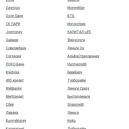
Zaymigo
MoneyMan
Ozon Банк
ВТБ
СК ПАРИ
Ингосстрах
Joymoney
КАПИТАЛ LIFE
Займер
Финуслуги
Совкомбанк
Деньги Ок
Согласие
АльфаСтрахование
ЛОКО-Банк
Hurmacredit
Krediska
БериБеру
495 кредит
Турбозайм
Webbankir
Деньги Сразу
МигКредит
Быстроденьги
Сбер
Snapcredit
Давака
Деньга
BunnyMoney
Kviku
Кэшмагнит
Доброзайм