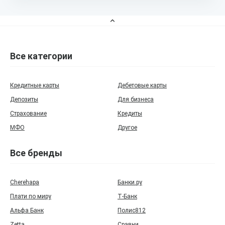
Все категории
Кредитные карты
Дебетовые карты
Депозиты
Для бизнеса
Страхование
Кредиты
МФО
Другое
Все бренды
Cherehapa
Банки.ру
Плати по миру
Т‑Банк
Альфа Банк
Полис812
Zetta
Сравни