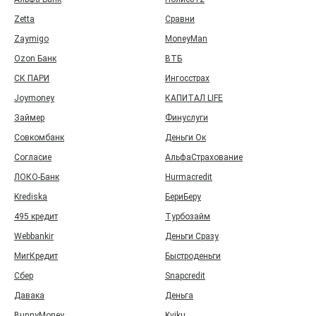
Zetta
Сравни
Zaymigo
MoneyMan
Ozon Банк
ВТБ
СК ПАРИ
Ингосстрах
Joymoney
КАПИТАЛ LIFE
Займер
Финуслуги
Совкомбанк
Деньги Ок
Согласие
АльфаСтрахование
ЛОКО-Банк
Hurmacredit
Krediska
БериБеру
495 кредит
Турбозайм
Webbankir
Деньги Сразу
МигКредит
Быстроденьги
Сбер
Snapcredit
Давака
Деньга
BunnyMoney
Kviku