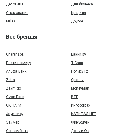
Депозиты
Для бизнеса
Страхование
Кредиты
МФО
Другое
Все бренды
Cherehapa
Банки.ру
Плати по миру
Т‑Банк
Альфа Банк
Полис812
Zetta
Сравни
Zaymigo
MoneyMan
Ozon Банк
ВТБ
СК ПАРИ
Ингосстрах
Joymoney
КАПИТАЛ LIFE
Займер
Финуслуги
Совкомбанк
Деньги Ок