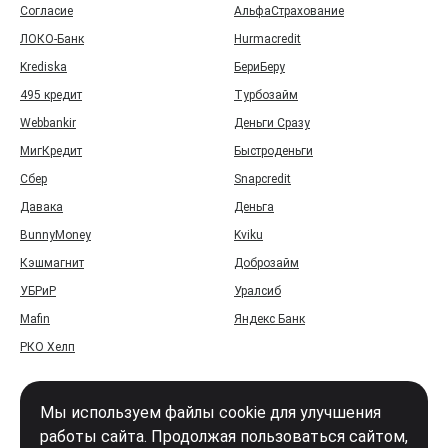
Согласие
АльфаСтрахование
ЛОКО-Банк
Hurmacredit
Krediska
БериБеру
495 кредит
Турбозайм
Webbankir
Деньги Сразу
МигКредит
Быстроденьги
Сбер
Snapcredit
Давака
Деньга
BunnyMoney
Kviku
Кэшмагнит
Доброзайм
УБРиР
Уралсиб
Mafin
Яндекс Банк
РКО Хелп
Мы используем файлы cookie для улучшения
работы сайта. Продолжая пользоваться сайтом,