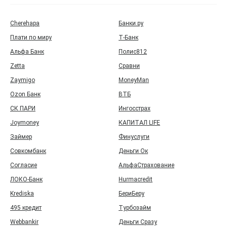
Cherehapa
Банки.ру
Плати по миру
Т‑Банк
Альфа Банк
Полис812
Zetta
Сравни
Zaymigo
MoneyMan
Ozon Банк
ВТБ
СК ПАРИ
Ингосстрах
Joymoney
КАПИТАЛ LIFE
Займер
Финуслуги
Совкомбанк
Деньги Ок
Согласие
АльфаСтрахование
ЛОКО-Банк
Hurmacredit
Krediska
БериБеру
495 кредит
Турбозайм
Webbankir
Деньги Сразу