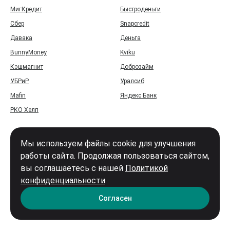
МигКредит
Быстроденьги
Сбер
Snapcredit
Давака
Деньга
BunnyMoney
Kviku
Кэшмагнит
Доброзайм
УБРиР
Уралсиб
Mafin
Яндекс Банк
РКО Хелп
Мы используем файлы cookie для улучшения
работы сайта. Продолжая пользоваться сайтом,
вы соглашаетесь с нашей
Политикой
Войти
конфиденциальности
Карта сайта
Согласен