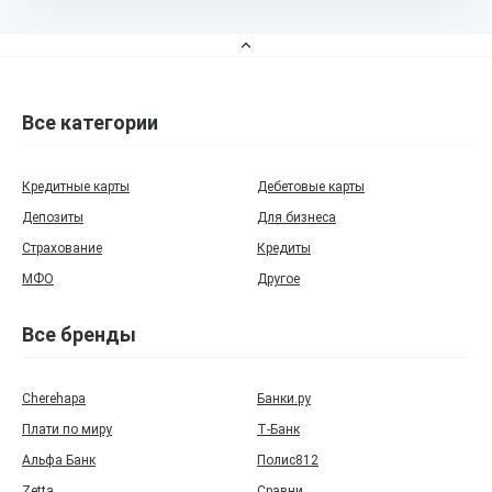
Все категории
Кредитные карты
Дебетовые карты
Депозиты
Для бизнеса
Страхование
Кредиты
МФО
Другое
Все бренды
Cherehapa
Банки.ру
Плати по миру
Т‑Банк
Альфа Банк
Полис812
Zetta
Сравни