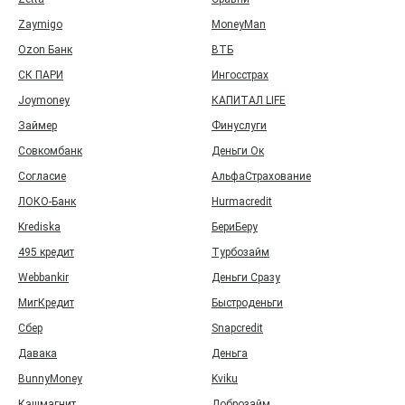
Zaymigo
MoneyMan
Ozon Банк
ВТБ
СК ПАРИ
Ингосстрах
Joymoney
КАПИТАЛ LIFE
Займер
Финуслуги
Совкомбанк
Деньги Ок
Согласие
АльфаСтрахование
ЛОКО-Банк
Hurmacredit
Krediska
БериБеру
495 кредит
Турбозайм
Webbankir
Деньги Сразу
МигКредит
Быстроденьги
Сбер
Snapcredit
Давака
Деньга
BunnyMoney
Kviku
Кэшмагнит
Доброзайм