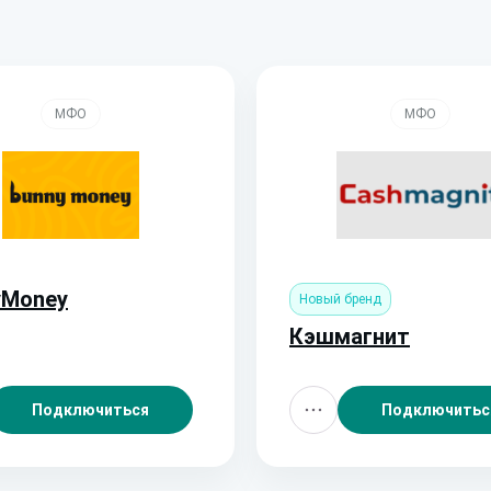
МФО
МФО
yMoney
Новый бренд
Кэшмагнит
Подключиться
Подключитьс