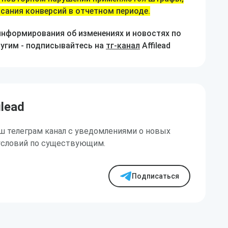
сания конверсий в отчетном периоде.
информирования об изменениях и новостях по
ругим - подписывайтесь на
тг-канал
Affilead
ilead
ш телеграм канал с уведомлениями о новых
условий по существующим.
Подписаться