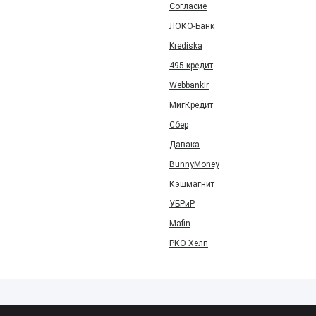
Согласие
ЛОКО-Банк
Krediska
495 кредит
Webbankir
МигКредит
Сбер
Давака
BunnyMoney
Кэшмагнит
УБРиР
Mafin
РКО Хелп