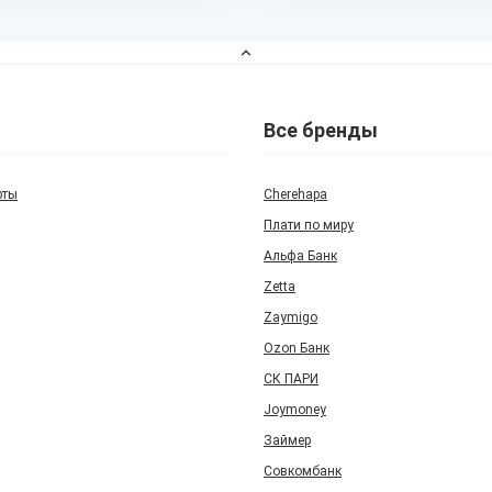
Все бренды
рты
Cherehapa
Плати по миру
Альфа Банк
Zetta
Zaymigo
Ozon Банк
СК ПАРИ
Joymoney
Займер
Совкомбанк