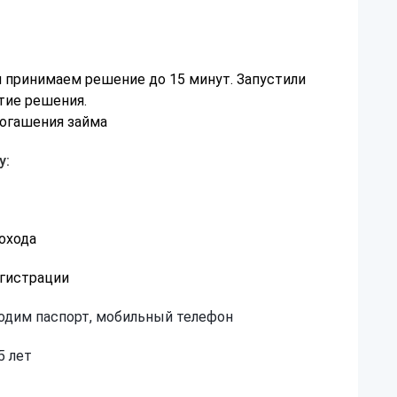
я принимаем решение до 15 минут. Запустили
тие решения.
огашения займа
у:
охода
егистрации
одим паспорт, мобильный телефон
5 лет