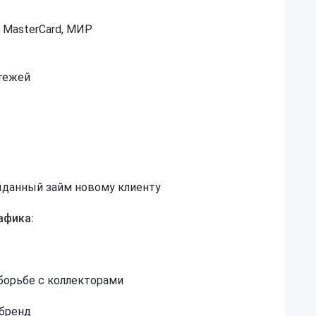
, MasterCard, МИР
тежей
ы
данный займ новому клиенту
афика:
борьбе с коллекторами
 бренд