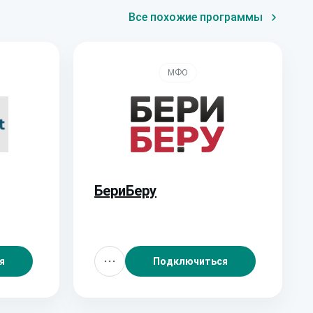
Все похожие программы
МФО
БериБеру
я
Подключиться