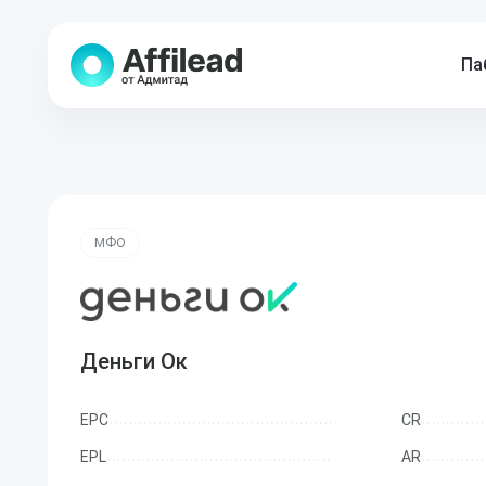
Па
МФО
Деньги Ок
EPC
CR
EPL
AR