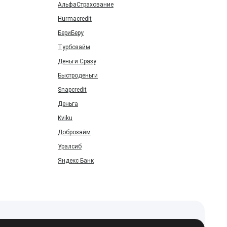
АльфаСтрахование
Hurmacredit
БериБеру
Турбозайм
Деньги Сразу
Быстроденьги
Snapcredit
Деньга
Kviku
Доброзайм
Уралсиб
Яндекс Банк
Карта сайта