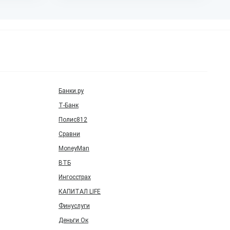
Банки.ру
Т‑Банк
Полис812
Сравни
MoneyMan
ВТБ
Ингосстрах
КАПИТАЛ LIFE
Финуслуги
Деньги Ок