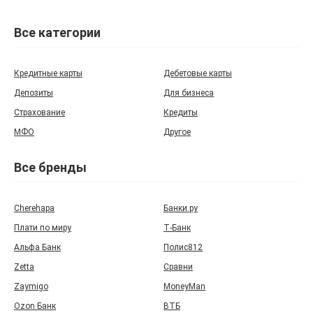
Все категории
Кредитные карты
Дебетовые карты
Депозиты
Для бизнеса
Страхование
Кредиты
МФО
Другое
Все бренды
Cherehapa
Банки.ру
Плати по миру
Т‑Банк
Альфа Банк
Полис812
Zetta
Сравни
Zaymigo
MoneyMan
Ozon Банк
ВТБ