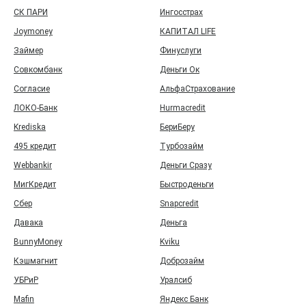
СК ПАРИ
Ингосстрах
Joymoney
КАПИТАЛ LIFE
Займер
Финуслуги
Совкомбанк
Деньги Ок
Согласие
АльфаСтрахование
ЛОКО-Банк
Hurmacredit
Krediska
БериБеру
495 кредит
Турбозайм
Webbankir
Деньги Сразу
МигКредит
Быстроденьги
Сбер
Snapcredit
Давака
Деньга
BunnyMoney
Kviku
Кэшмагнит
Доброзайм
УБРиР
Уралсиб
Mafin
Яндекс Банк