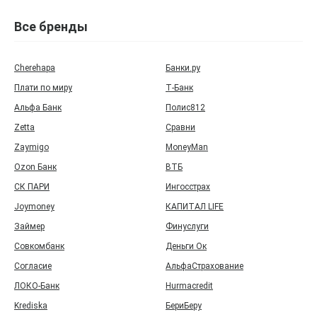
Все бренды
Cherehapa
Банки.ру
Плати по миру
Т‑Банк
Альфа Банк
Полис812
Zetta
Сравни
Zaymigo
MoneyMan
Ozon Банк
ВТБ
СК ПАРИ
Ингосстрах
Joymoney
КАПИТАЛ LIFE
Займер
Финуслуги
Совкомбанк
Деньги Ок
Согласие
АльфаСтрахование
ЛОКО-Банк
Hurmacredit
Krediska
БериБеру