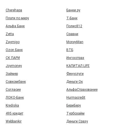
Cherehapa
Банки.ру
Плати по миру
Т‑Банк
Альфа Банк
Полис812
Zetta
Сравни
Zaymigo
MoneyMan
Ozon Банк
ВТБ
СК ПАРИ
Ингосстрах
Joymoney
КАПИТАЛ LIFE
Займер
Финуслуги
Совкомбанк
Деньги Ок
Согласие
АльфаСтрахование
ЛОКО-Банк
Hurmacredit
Krediska
БериБеру
495 кредит
Турбозайм
Webbankir
Деньги Сразу