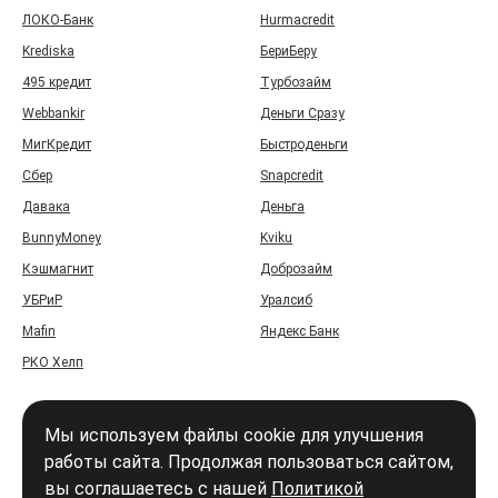
ЛОКО-Банк
Hurmacredit
Krediska
БериБеру
495 кредит
Турбозайм
Webbankir
Деньги Сразу
МигКредит
Быстроденьги
Сбер
Snapcredit
Давака
Деньга
BunnyMoney
Kviku
Кэшмагнит
Доброзайм
УБРиР
Уралсиб
Mafin
Яндекс Банк
РКО Хелп
Мы используем файлы cookie для улучшения
работы сайта. Продолжая пользоваться сайтом,
вы соглашаетесь с нашей
Политикой