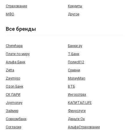
Страхование
Кредиты
МФО
Другое
Все бренды
Cherehapa
Банки.ру
Плати по миру
Т‑Банк
Альфа Банк
Полис812
Zetta
Сравни
Zaymigo
MoneyMan
Ozon Банк
ВТБ
СК ПАРИ
Ингосстрах
Joymoney
КАПИТАЛ LIFE
Займер
Финуслуги
Совкомбанк
Деньги Ок
Согласие
АльфаСтрахование