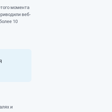
 этого момента
приводили веб-
более 10
.
я
алях и