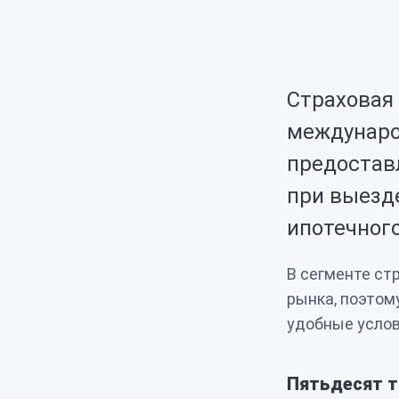
Страховая
междунаро
предостав
при выезде
ипотечного
В сегменте ст
рынка, поэтом
удобные услов
Пятьдесят т