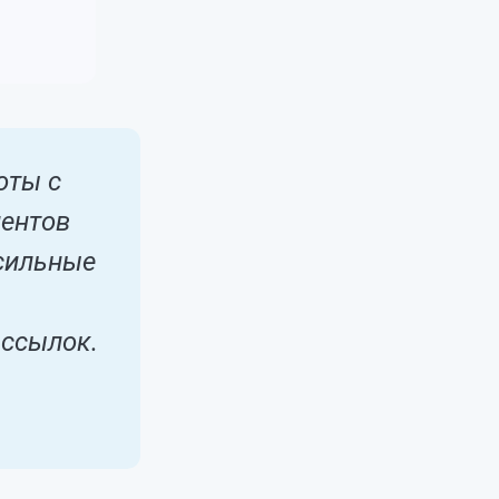
оты с
иентов
 сильные
ассылок.