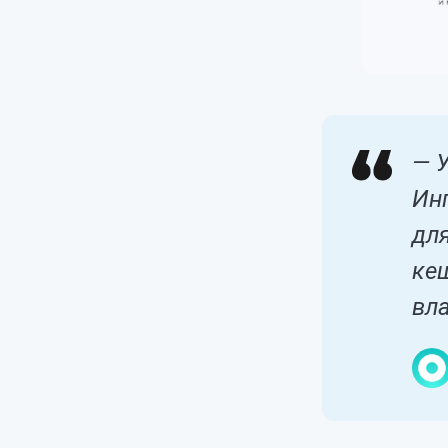
— У
Ин
дл
кеш
вла