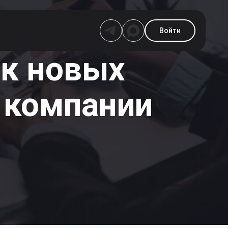
Войти
ик новых
 компании