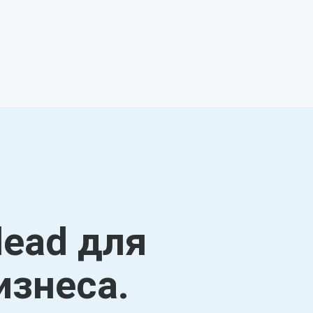
lead для
изнеса.