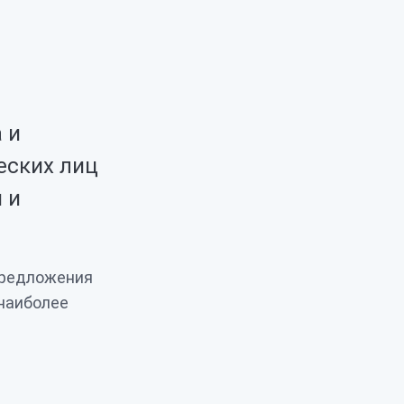
 и
еских лиц
 и
предложения
наиболее