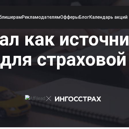
блишерам
Рекламодателям
Офферы
Блог
Календарь акций
ИСТОРИИ УСПЕХА
ал как источн
 для страховой