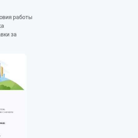
ловия работы
ка
вки за