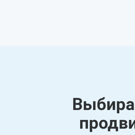
Выбирай
продви