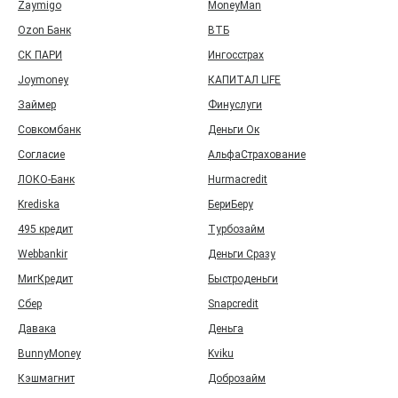
Zaymigo
MoneyMan
Ozon Банк
ВТБ
СК ПАРИ
Ингосстрах
Joymoney
КАПИТАЛ LIFE
Займер
Финуслуги
Совкомбанк
Деньги Ок
Согласие
АльфаСтрахование
ЛОКО-Банк
Hurmacredit
Krediska
БериБеру
495 кредит
Турбозайм
Webbankir
Деньги Сразу
МигКредит
Быстроденьги
Сбер
Snapcredit
Давака
Деньга
BunnyMoney
Kviku
Кэшмагнит
Доброзайм