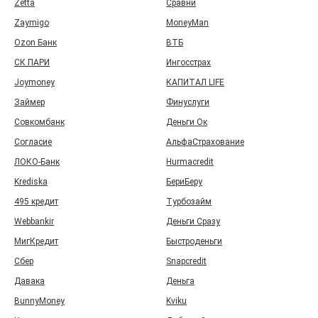
Zetta
Сравни
Zaymigo
MoneyMan
Ozon Банк
ВТБ
СК ПАРИ
Ингосстрах
Joymoney
КАПИТАЛ LIFE
Займер
Финуслуги
Совкомбанк
Деньги Ок
Согласие
АльфаСтрахование
ЛОКО-Банк
Hurmacredit
Krediska
БериБеру
495 кредит
Турбозайм
Webbankir
Деньги Сразу
МигКредит
Быстроденьги
Сбер
Snapcredit
Давака
Деньга
BunnyMoney
Kviku