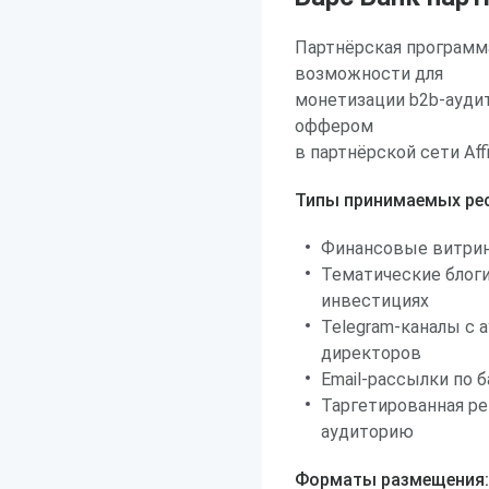
Партнёрская программ
возможности для
монетизации b2b-ауди
оффером
в партнёрской сети Affi
Типы принимаемых рес
Финансовые витрин
Тематические блоги
инвестициях
Telegram-каналы с 
директоров
Email-рассылки по 
Таргетированная ре
аудиторию
Форматы размещения: