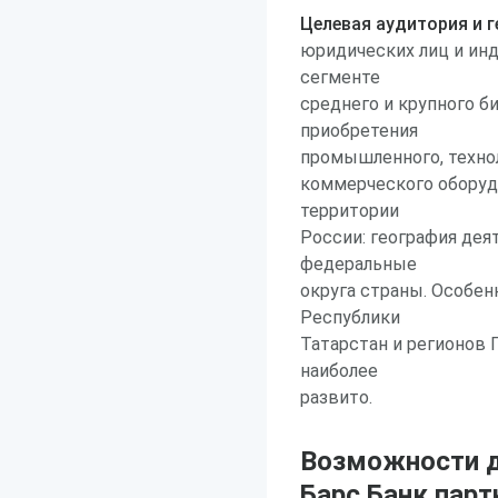
Целевая аудитория и г
юридических лиц и ин
сегменте
среднего и крупного б
приобретения
промышленного, техно
коммерческого оборудо
территории
России: география дея
федеральные
округа страны. Особен
Республики
Татарстан и регионов 
наиболее
развито.
Возможности д
Барс Банк пар