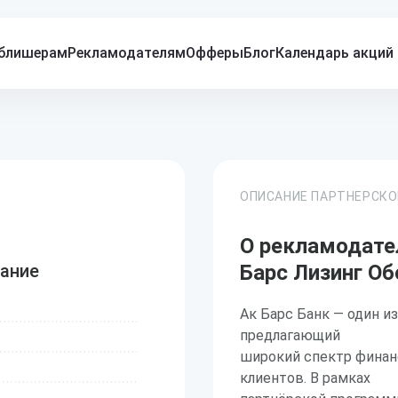
блишерам
Рекламодателям
Офферы
Блог
Календарь акций
ОПИСАНИЕ ПАРТНЕРСК
О рекламодател
вание
Барс Лизинг О
Ак Барс Банк — один и
предлагающий
широкий спектр финан
клиентов. В рамках