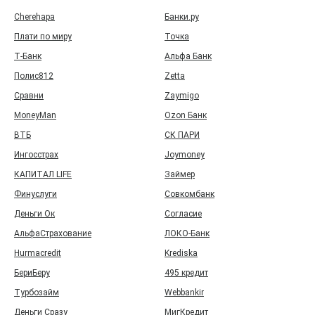
Cherehapa
Банки.ру
Плати по миру
Точка
Т‑Банк
Альфа Банк
Полис812
Zetta
Сравни
Zaymigo
MoneyMan
Ozon Банк
ВТБ
СК ПАРИ
Ингосстрах
Joymoney
КАПИТАЛ LIFE
Займер
Финуслуги
Совкомбанк
Деньги Ок
Согласие
АльфаСтрахование
ЛОКО-Банк
Hurmacredit
Krediska
БериБеру
495 кредит
Турбозайм
Webbankir
Деньги Сразу
МигКредит