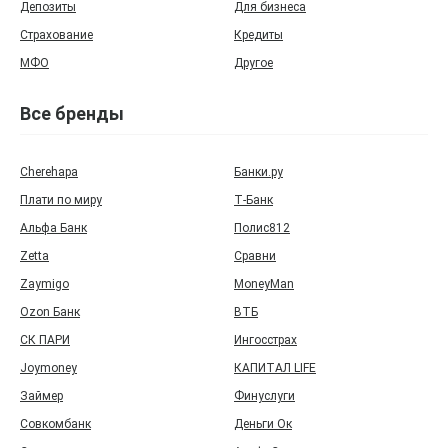
Депозиты
Для бизнеса
Страхование
Кредиты
МФО
Другое
Все бренды
Cherehapa
Банки.ру
Плати по миру
Т‑Банк
Альфа Банк
Полис812
Zetta
Сравни
Zaymigo
MoneyMan
Ozon Банк
ВТБ
СК ПАРИ
Ингосстрах
Joymoney
КАПИТАЛ LIFE
Займер
Финуслуги
Совкомбанк
Деньги Ок