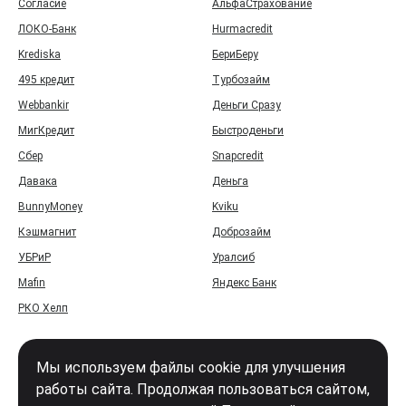
Согласие
АльфаСтрахование
ЛОКО-Банк
Hurmacredit
Krediska
БериБеру
495 кредит
Турбозайм
Webbankir
Деньги Сразу
МигКредит
Быстроденьги
Сбер
Snapcredit
Давака
Деньга
BunnyMoney
Kviku
Кэшмагнит
Доброзайм
УБРиР
Уралсиб
Mafin
Яндекс Банк
РКО Хелп
Мы используем файлы cookie для улучшения
работы сайта. Продолжая пользоваться сайтом,