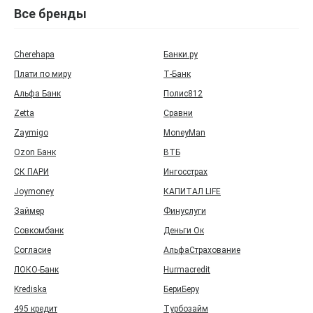
Все бренды
Cherehapa
Банки.ру
Плати по миру
Т‑Банк
Альфа Банк
Полис812
Zetta
Сравни
Zaymigo
MoneyMan
Ozon Банк
ВТБ
СК ПАРИ
Ингосстрах
Joymoney
КАПИТАЛ LIFE
Займер
Финуслуги
Совкомбанк
Деньги Ок
Согласие
АльфаСтрахование
ЛОКО-Банк
Hurmacredit
Krediska
БериБеру
495 кредит
Турбозайм