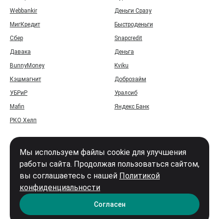
Webbankir
Деньги Сразу
МигКредит
Быстроденьги
Сбер
Snapcredit
Давака
Деньга
BunnyMoney
Kviku
Кэшмагнит
Доброзайм
УБРиР
Уралсиб
Mafin
Яндекс Банк
РКО Хелп
Мы используем файлы cookie для улучшения
работы сайта. Продолжая пользоваться сайтом,
вы соглашаетесь с нашей
Политикой
Войти
конфиденциальности
Карта сайта
Согласен