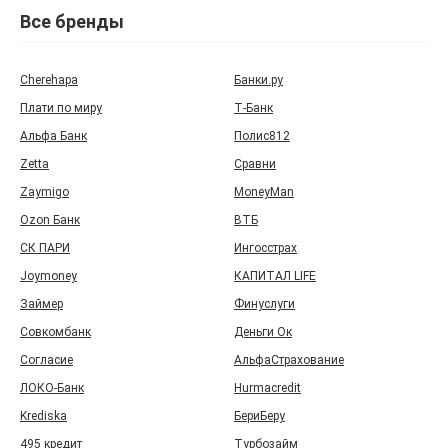
Все бренды
Cherehapa
Банки.ру
Плати по миру
Т‑Банк
Альфа Банк
Полис812
Zetta
Сравни
Zaymigo
MoneyMan
Ozon Банк
ВТБ
СК ПАРИ
Ингосстрах
Joymoney
КАПИТАЛ LIFE
Займер
Финуслуги
Совкомбанк
Деньги Ок
Согласие
АльфаСтрахование
ЛОКО-Банк
Hurmacredit
Krediska
БериБеру
495 кредит
Турбозайм