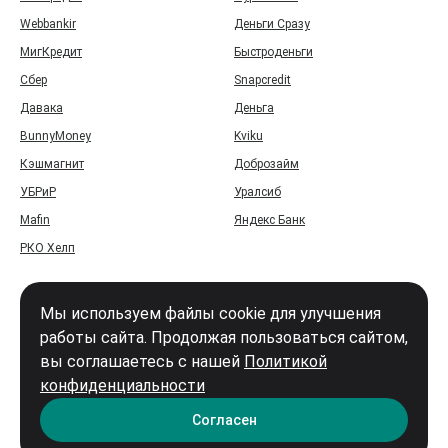
Webbankir
Деньги Сразу
МигКредит
Быстроденьги
Сбер
Snapcredit
Давака
Деньга
BunnyMoney
Kviku
Кэшмагнит
Доброзайм
УБРиР
Уралсиб
Mafin
Яндекс Банк
РКО Хелп
Мы используем файлы cookie для улучшения
работы сайта. Продолжая пользоваться сайтом,
вы соглашаетесь с нашей
Политикой
Войти
конфиденциальности
Карта сайта
Согласен