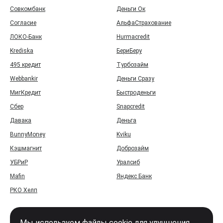
Совкомбанк
Деньги Ок
Согласие
АльфаСтрахование
ЛОКО-Банк
Hurmacredit
Krediska
БериБеру
495 кредит
Турбозайм
Webbankir
Деньги Сразу
МигКредит
Быстроденьги
Сбер
Snapcredit
Давака
Деньга
BunnyMoney
Kviku
Кэшмагнит
Доброзайм
УБРиР
Уралсиб
Mafin
Яндекс Банк
РКО Хелп
Мы используем файлы cookie для улучшения