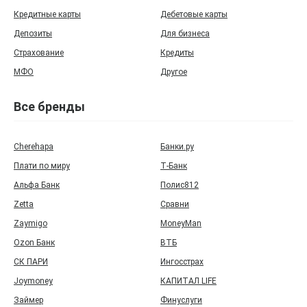
Кредитные карты
Дебетовые карты
Депозиты
Для бизнеса
Страхование
Кредиты
МФО
Другое
Все бренды
Cherehapa
Банки.ру
Плати по миру
Т‑Банк
Альфа Банк
Полис812
Zetta
Сравни
Zaymigo
MoneyMan
Ozon Банк
ВТБ
СК ПАРИ
Ингосстрах
Joymoney
КАПИТАЛ LIFE
Займер
Финуслуги