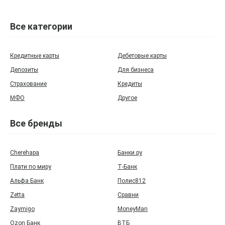
Все категории
Кредитные карты
Дебетовые карты
Депозиты
Для бизнеса
Страхование
Кредиты
МФО
Другое
Все бренды
Cherehapa
Банки.ру
Плати по миру
Т‑Банк
Альфа Банк
Полис812
Zetta
Сравни
Zaymigo
MoneyMan
Ozon Банк
ВТБ