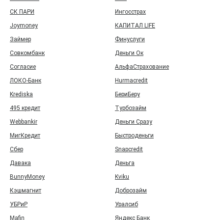
СК ПАРИ
Ингосстрах
Joymoney
КАПИТАЛ LIFE
Займер
Финуслуги
Совкомбанк
Деньги Ок
Согласие
АльфаСтрахование
ЛОКО-Банк
Hurmacredit
Krediska
БериБеру
495 кредит
Турбозайм
Webbankir
Деньги Сразу
МигКредит
Быстроденьги
Сбер
Snapcredit
Давака
Деньга
BunnyMoney
Kviku
Кэшмагнит
Доброзайм
УБРиР
Уралсиб
Mafin
Яндекс Банк