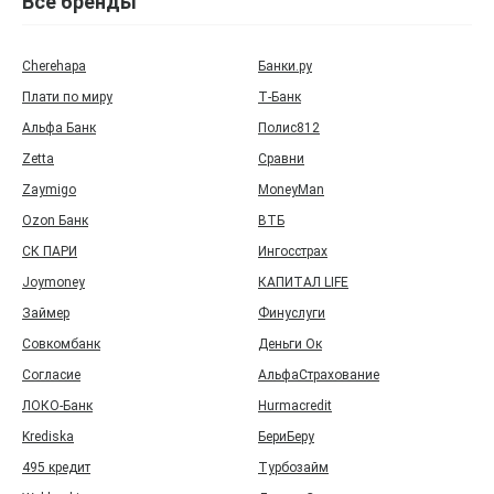
Все бренды
Cherehapa
Банки.ру
Плати по миру
Т‑Банк
Альфа Банк
Полис812
Zetta
Сравни
Zaymigo
MoneyMan
Ozon Банк
ВТБ
СК ПАРИ
Ингосстрах
Joymoney
КАПИТАЛ LIFE
Займер
Финуслуги
Совкомбанк
Деньги Ок
Согласие
АльфаСтрахование
ЛОКО-Банк
Hurmacredit
Krediska
БериБеру
495 кредит
Турбозайм