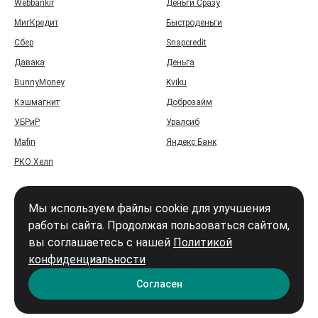
Webbankir
Деньги Сразу
МигКредит
Быстроденьги
Сбер
Snapcredit
Давака
Деньга
BunnyMoney
Kviku
Кэшмагнит
Доброзайм
УБРиР
Уралсиб
Mafin
Яндекс Банк
РКО Хелп
Мы используем файлы cookie для улучшения
работы сайта. Продолжая пользоваться сайтом,
вы соглашаетесь с нашей
Политикой
Войти
конфиденциальности
Карта сайта
Согласен