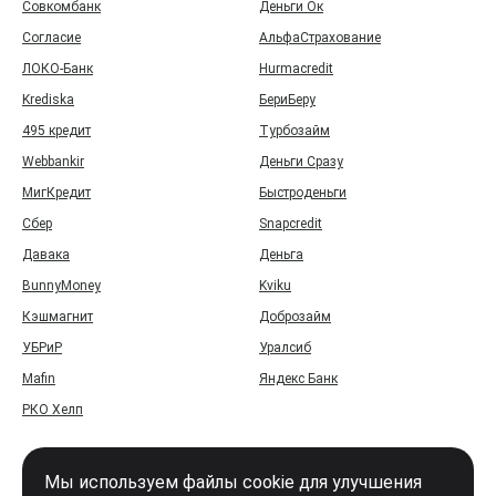
Совкомбанк
Деньги Ок
Согласие
АльфаСтрахование
ЛОКО-Банк
Hurmacredit
Krediska
БериБеру
495 кредит
Турбозайм
Webbankir
Деньги Сразу
МигКредит
Быстроденьги
Сбер
Snapcredit
Давака
Деньга
BunnyMoney
Kviku
Кэшмагнит
Доброзайм
УБРиР
Уралсиб
Mafin
Яндекс Банк
РКО Хелп
Мы используем файлы cookie для улучшения