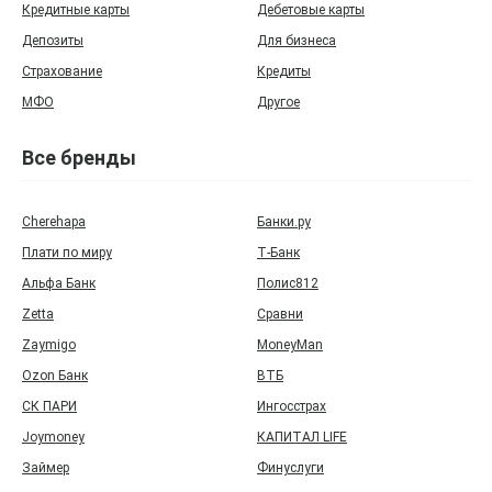
Кредитные карты
Дебетовые карты
Депозиты
Для бизнеса
Страхование
Кредиты
МФО
Другое
Все бренды
Cherehapa
Банки.ру
Плати по миру
Т‑Банк
Альфа Банк
Полис812
Zetta
Сравни
Zaymigo
MoneyMan
Ozon Банк
ВТБ
СК ПАРИ
Ингосстрах
Joymoney
КАПИТАЛ LIFE
Займер
Финуслуги