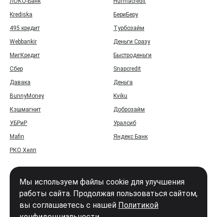
ЛОКО-Банк
Hurmacredit
Krediska
БериБеру
495 кредит
Турбозайм
Webbankir
Деньги Сразу
МигКредит
Быстроденьги
Сбер
Snapcredit
Давака
Деньга
BunnyMoney
Kviku
Кэшмагнит
Доброзайм
УБРиР
Уралсиб
Mafin
Яндекс Банк
РКО Хелп
Мы используем файлы cookie для улучшения
работы сайта. Продолжая пользоваться сайтом,
вы соглашаетесь с нашей
Политикой
Войти
конфиденциальности