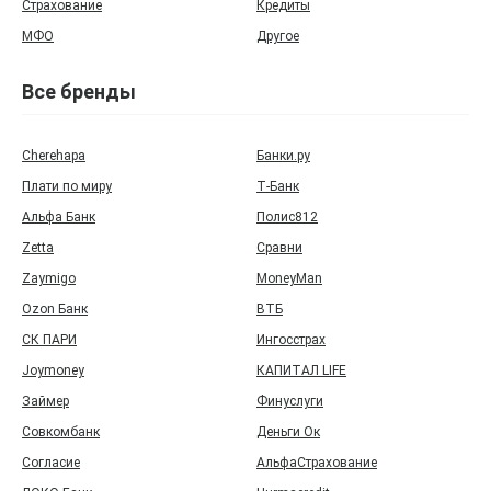
Страхование
Кредиты
МФО
Другое
Все бренды
Cherehapa
Банки.ру
Плати по миру
Т‑Банк
Альфа Банк
Полис812
Zetta
Сравни
Zaymigo
MoneyMan
Ozon Банк
ВТБ
СК ПАРИ
Ингосстрах
Joymoney
КАПИТАЛ LIFE
Займер
Финуслуги
Совкомбанк
Деньги Ок
Согласие
АльфаСтрахование