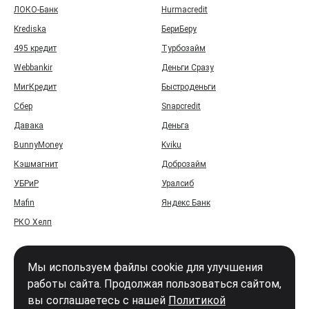
ЛОКО-Банк
Hurmacredit
Krediska
БериБеру
495 кредит
Турбозайм
Webbankir
Деньги Сразу
МигКредит
Быстроденьги
Сбер
Snapcredit
Давака
Деньга
BunnyMoney
Kviku
Кэшмагнит
Доброзайм
УБРиР
Уралсиб
Mafin
Яндекс Банк
РКО Хелп
Мы используем файлы cookie для улучшения
работы сайта. Продолжая пользоваться сайтом,
вы соглашаетесь с нашей
Политикой