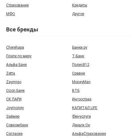
Страхование
Кредиты
МФО
Другое
Все бренды
Cherehapa
Банки.ру
Плати по миру
Т‑Банк
Альфа Банк
Полис812
Zetta
Сравни
Zaymigo
MoneyMan
Ozon Банк
ВТБ
СК ПАРИ
Ингосстрах
Joymoney
КАПИТАЛ LIFE
Займер
Финуслуги
Совкомбанк
Деньги Ок
Согласие
АльфаСтрахование