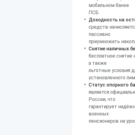
мобильном банке
ПСБ.
Доходность на ост
средств начисляетс
пассивно
приумножать накопл
Снятие наличных б
бесплатное снятие 
а также
льготные условия д
установленного лим
Статус опорного б
является официаль
России, что
гарантирует надёжн
военных
пенсионеров на ур