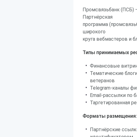
Промсвязьбанк (ПСБ) 
Партнёрская
программа (промсвязьб
широкого
круга вебмастеров и б
Типы принимаемых рес
Финансовые витрин
Тематические блоги 
ветеранов
Telegram-каналы фи
Email-рассылки по
Таргетированная р
Форматы размещения:
Партнёрские ссылк
идентификатором