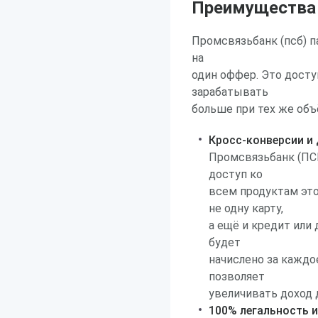
Преимущества р
Промсвязьбанк (псб) па
на
один оффер. Это досту
зарабатывать
больше при тех же объ
Кросс-конверсии и
Промсвязьбанк (ПСБ
доступ ко
всем продуктам это
не одну карту,
а ещё и кредит или
будет
начислено за каждо
позволяет
увеличивать доход 
100% легальность и