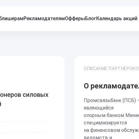
блишерам
Рекламодателям
Офферы
Блог
Календарь акций
ОПИСАНИЕ ПАРТНЕРСК
О рекламодате
ионеров силовых
Промсвязьбанк (ПСБ) —
й
являющийся
опорным банком Минис
специализируется
на финансовом обслуж
ведомств и