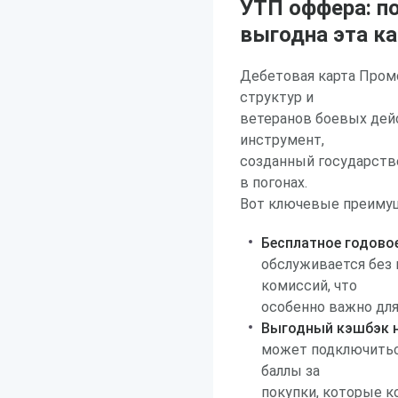
УТП оффера: п
выгодна эта ка
Дебетовая карта Пром
структур и
ветеранов боевых дейс
инструмент,
созданный государств
в погонах.
Вот ключевые преимущ
Бесплатное годово
обслуживается без
комиссий, что
особенно важно дл
Выгодный кэшбэк н
может подключиться
баллы за
покупки, которые к