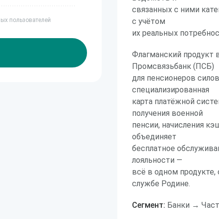
связанных с ними кате
ных пользователей
с учётом
их реальных потребнос
Флагманский продукт в
Промсвязьбанк (ПСБ)
для пенсионеров силов
специализированная
карта платёжной систе
получения военной
пенсии, начисления кэ
объединяет
бесплатное обслуживан
лояльности —
всё в одном продукте,
службе Родине.
Сегмент:
Банки → Час