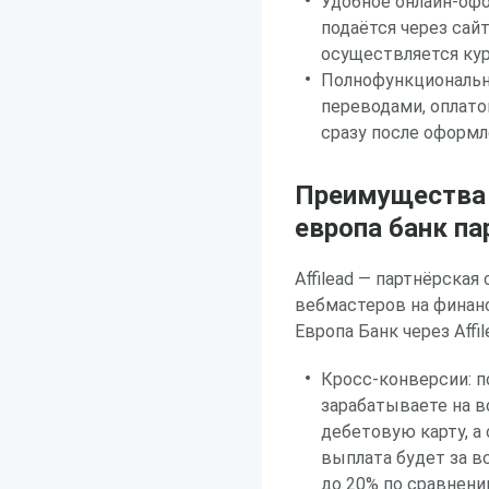
Удобное онлайн-офо
подаётся через сай
осуществляется ку
Полнофункциональн
переводами, оплато
сразу после оформл
Преимущества р
европа банк п
Affilead — партнёрская
вебмастеров на финан
Европа Банк через Affi
Кросс-конверсии: п
зарабатываете на в
дебетовую карту, а
выплата будет за в
до 20% по сравнен