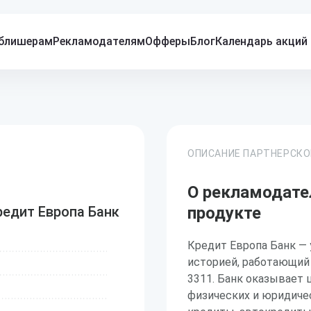
блишерам
Рекламодателям
Офферы
Блог
Календарь акций
ОПИСАНИЕ ПАРТНЕРСК
О рекламодате
редит Европа Банк
продукте
Кредит Европа Банк —
историей, работающий
3311. Банк оказывает 
физических и юридиче