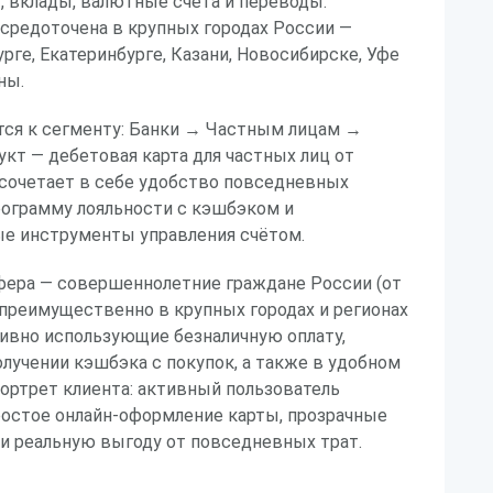
, вклады, валютные счета и переводы.
средоточена в крупных городах России —
рге, Екатеринбурге, Казани, Новосибирске, Уфе
ны.
ся к сегменту: Банки → Частным лицам →
укт — дебетовая карта для частных лиц от
 сочетает в себе удобство повседневных
рограмму лояльности с кэшбэком и
е инструменты управления счётом.
фера — совершеннолетние граждане России (от
преимущественно в крупных городах и регионах
тивно использующие безналичную оплату,
лучении кэшбэка с покупок, а также в удобном
ортрет клиента: активный пользователь
ростое онлайн-оформление карты, прозрачные
и реальную выгоду от повседневных трат.