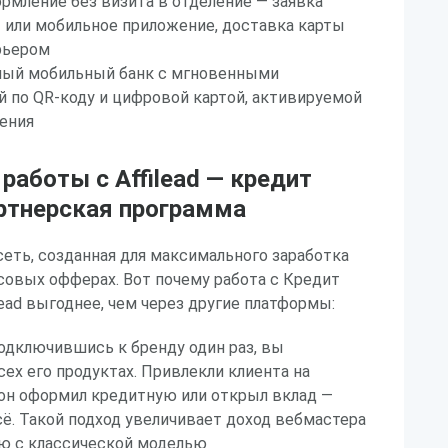
рмление без визита в отделение — заявка
т или мобильное приложение, доставка карты
рьером
ый мобильный банк с мгновенными
й по QR-коду и цифровой картой, активируемой
ения
аботы с Affilead — кредит
артнерская программа
 сеть, созданная для максимального заработка
совых офферах. Вот почему работа с Кредит
lead выгоднее, чем через другие платформы:
одключившись к бренду один раз, вы
сех его продуктах. Привлекли клиента на
 он оформил кредитную или открыл вклад —
сё. Такой подход увеличивает доход вебмастера
ию с классической моделью