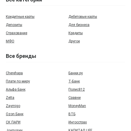
Кредитные карты
Дебетовые карты
Депозиты
Для бизнеса
Страхование
Кредиты
МФО
Другое
Все бренды
Cherehapa
Банки.ру
Плати по миру
Т‑Банк
Альфа Банк
Полис812
Zetta
Сравни
Zaymigo
MoneyMan
Ozon Банк
ВТБ
СК ПАРИ
Ингосстрах
Joymoney
КАПИТАЛ LIFE