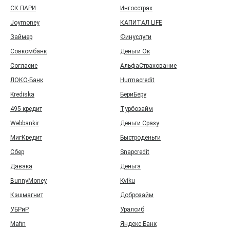
СК ПАРИ
Ингосстрах
Joymoney
КАПИТАЛ LIFE
Займер
Финуслуги
Совкомбанк
Деньги Ок
Согласие
АльфаСтрахование
ЛОКО-Банк
Hurmacredit
Krediska
БериБеру
495 кредит
Турбозайм
Webbankir
Деньги Сразу
МигКредит
Быстроденьги
Сбер
Snapcredit
Давака
Деньга
BunnyMoney
Kviku
Кэшмагнит
Доброзайм
УБРиР
Уралсиб
Mafin
Яндекс Банк