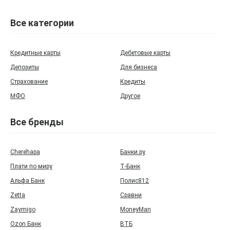
Все категории
Кредитные карты
Дебетовые карты
Депозиты
Для бизнеса
Страхование
Кредиты
МФО
Другое
Все бренды
Cherehapa
Банки.ру
Плати по миру
Т‑Банк
Альфа Банк
Полис812
Zetta
Сравни
Zaymigo
MoneyMan
Ozon Банк
ВТБ