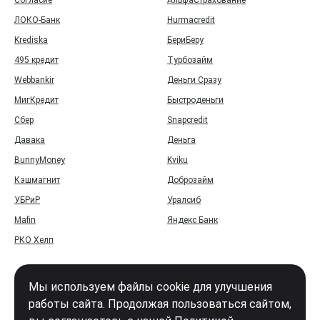
Согласие
АльфаСтрахование
ЛОКО-Банк
Hurmacredit
Krediska
БериБеру
495 кредит
Турбозайм
Webbankir
Деньги Сразу
МигКредит
Быстроденьги
Сбер
Snapcredit
Давака
Деньга
BunnyMoney
Kviku
Кэшмагнит
Доброзайм
УБРиР
Уралсиб
Mafin
Яндекс Банк
РКО Хелп
Мы используем файлы cookie для улучшения
работы сайта. Продолжая пользоваться сайтом,