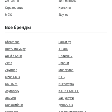
Депозиты
Для бизнеса
Страхование
Кредиты
МФО
Другое
Все бренды
Cherehapa
Банки.ру
Плати по миру
Т‑Банк
Альфа Банк
Полис812
Zetta
Сравни
Zaymigo
MoneyMan
Ozon Банк
ВТБ
СК ПАРИ
Ингосстрах
Joymoney
КАПИТАЛ LIFE
Займер
Финуслуги
Совкомбанк
Деньги Ок