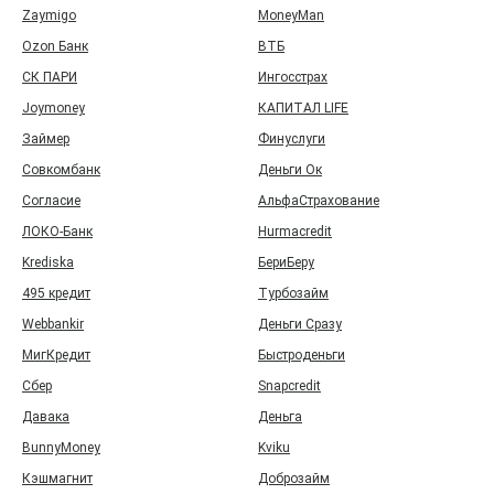
Zaymigo
MoneyMan
Ozon Банк
ВТБ
СК ПАРИ
Ингосстрах
Joymoney
КАПИТАЛ LIFE
Займер
Финуслуги
Совкомбанк
Деньги Ок
Согласие
АльфаСтрахование
ЛОКО-Банк
Hurmacredit
Krediska
БериБеру
495 кредит
Турбозайм
Webbankir
Деньги Сразу
МигКредит
Быстроденьги
Сбер
Snapcredit
Давака
Деньга
BunnyMoney
Kviku
Кэшмагнит
Доброзайм