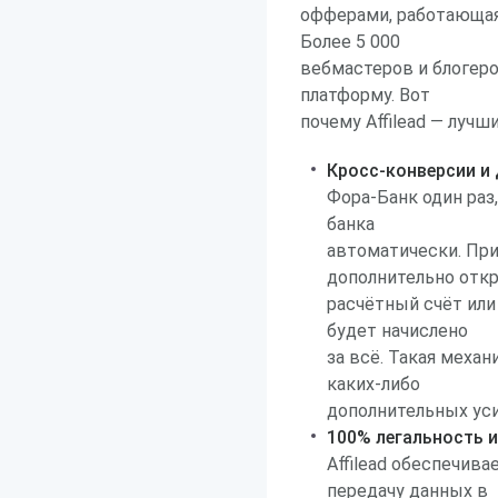
офферами, работающая
Более 5 000
вебмастеров и блогер
платформу. Вот
почему Affilead — луч
Кросс-конверсии и
Фора-Банк один раз
банка
автоматически. При
дополнительно отк
расчётный счёт или
будет начислено
за всё. Такая меха
каких-либо
дополнительных уси
100% легальность и
Affilead обеспечив
передачу данных в