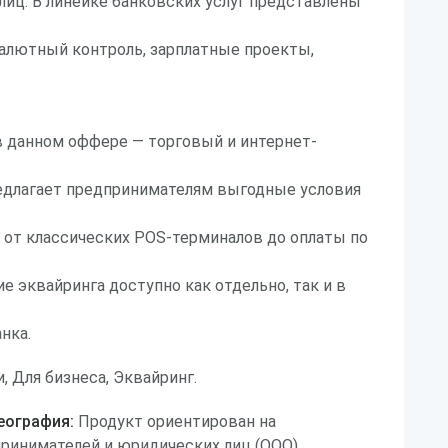
иц. В линейке банковских услуг представлены
валютный контроль, зарплатные проекты,
в данном оффере — торговый и интернет-
редлагает предпринимателям выгодные условия
 от классических POS-терминалов до оплаты по
е эквайринга доступно как отдельно, так и в
нка.
, Для бизнеса, Эквайринг.
еография:
Продукт ориентирован на
ринимателей и юридических лиц (ООО),