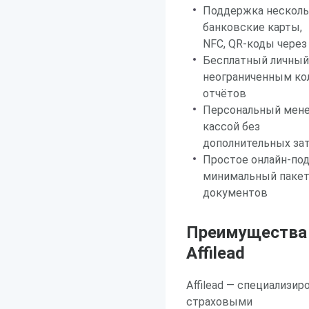
Поддержка нескольк
банковские карты,
NFC, QR-коды через
Бесплатный личный 
неограниченным ко
отчётов
Персональный мене
кассой без
дополнительных за
Простое онлайн-под
минимальный паке
документов
Преимущества 
Affilead
Affilead — специализи
страховыми