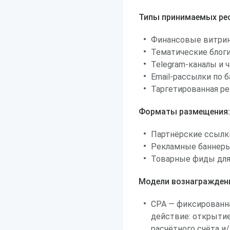
Типы принимаемых рес
Финансовые витрин
Тематические блоги
Telegram-каналы и 
Email-рассылки по 
Таргетированная ре
Форматы размещения:
Партнёрские ссылки
Рекламные баннеры
Товарные фиды для
Модели вознагражден
CPA — фиксированн
действие: открыти
расчётного счёта и