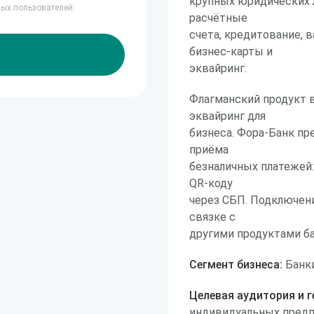
крупных юридических л
ных пользователей
расчётные
счета, кредитование, 
бизнес-карты и
эквайринг.
Флагманский продукт 
эквайринг для
бизнеса. Фора-Банк п
приёма
безналичных платежей:
QR-коду
через СБП. Подключени
связке с
другими продуктами ба
Сегмент бизнеса:
Банки
Целевая аудитория и г
индивидуальных предп