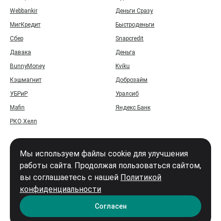
Webbankir
Деньги Сразу
МигКредит
Быстроденьги
Сбер
Snapcredit
Давака
Деньга
BunnyMoney
Kviku
Кэшмагнит
Доброзайм
УБРиР
Уралсиб
Mafin
Яндекс Банк
РКО Хелп
Мы используем файлы cookie для улучшения
работы сайта. Продолжая пользоваться сайтом,
вы соглашаетесь с нашей
Политикой
Войти
конфиденциальности
Карта сайта
Согласен