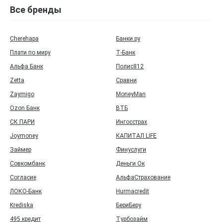
Все бренды
Cherehapa
Банки.ру
Плати по миру
Т‑Банк
Альфа Банк
Полис812
Zetta
Сравни
Zaymigo
MoneyMan
Ozon Банк
ВТБ
СК ПАРИ
Ингосстрах
Joymoney
КАПИТАЛ LIFE
Займер
Финуслуги
Совкомбанк
Деньги Ок
Согласие
АльфаСтрахование
ЛОКО-Банк
Hurmacredit
Krediska
БериБеру
495 кредит
Турбозайм