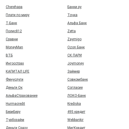
Cherehapa
Банки.ру
Плати по миру
Точка
Т‑Банк
Альфа Банк
Полис812
Zetta
Сравни
Zaymigo
MoneyMan
Ozon Банк
ВТБ
СК ПАРИ
Ингосстрах
Joymoney
КАПИТАЛ LIFE
Займер
Финуслуги
Совкомбанк
Деньги Ок
Согласие
АльфаСтрахование
ЛОКО-Банк
Hurmacredit
Krediska
БериБеру
495 кредит
Турбозайм
Webbankir
Деньги Сразу
МигКредит