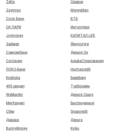
Zetta
Сравни
Zaymigo
MoneyMan
Ozon Банк
ВТБ
СК ПАРИ
Ингосстрах
Joymoney
КАПИТАЛ LIFE
Займер
Финуслуги
Совкомбанк
Деньги Ок
Согласие
АльфаСтрахование
ЛОКО-Банк
Hurmacredit
Krediska
БериБеру
495 кредит
Турбозайм
Webbankir
Деньги Сразу
МигКредит
Быстроденьги
Сбер
Snapcredit
Давака
Деньга
BunnyMoney
Kviku