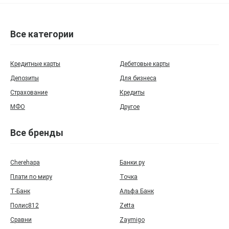
Все категории
Кредитные карты
Дебетовые карты
Депозиты
Для бизнеса
Страхование
Кредиты
МФО
Другое
Все бренды
Cherehapa
Банки.ру
Плати по миру
Точка
Т‑Банк
Альфа Банк
Полис812
Zetta
Сравни
Zaymigo