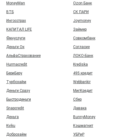
MoneyMan
Ozon Банк
ВТБ
СК ПАРИ
Ингосстрах
Joymoney
КАПИТАЛ LIFE
Займер
Финуслуги
Совкомбанк
Деньги Ок
Согласие
АльфаСтрахование
ЛОКО-Банк
Hurmacredit
Krediska
БериБеру
495 кредит
Турбозайм
Webbankir
Деньги Сразу
МигКредит
Быстроденьги
Сбер
Snapcredit
Давака
Деньга
BunnyMoney
Kviku
Кэшмагнит
Доброзайм
УБРиР