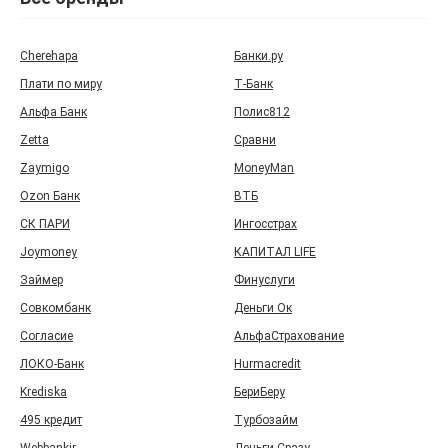
Cherehapa
Банки.ру
Плати по миру
Т‑Банк
Альфа Банк
Полис812
Zetta
Сравни
Zaymigo
MoneyMan
Ozon Банк
ВТБ
СК ПАРИ
Ингосстрах
Joymoney
КАПИТАЛ LIFE
Займер
Финуслуги
Совкомбанк
Деньги Ок
Согласие
АльфаСтрахование
ЛОКО-Банк
Hurmacredit
Krediska
БериБеру
495 кредит
Турбозайм