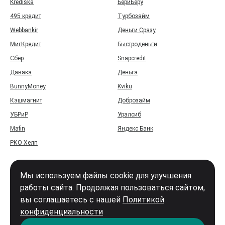
Krediska
БериБеру
495 кредит
Турбозайм
Webbankir
Деньги Сразу
МигКредит
Быстроденьги
Сбер
Snapcredit
Давака
Деньга
BunnyMoney
Kviku
Кэшмагнит
Доброзайм
УБРиР
Уралсиб
Mafin
Яндекс Банк
РКО Хелп
Мы используем файлы cookie для улучшения
работы сайта. Продолжая пользоваться сайтом,
вы соглашаетесь с нашей
Политикой
Войти
конфиденциальности