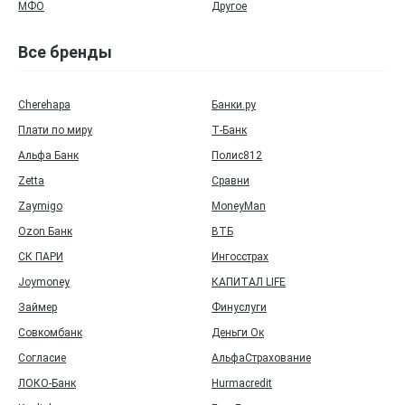
МФО
Другое
Все бренды
Cherehapa
Банки.ру
Плати по миру
Т‑Банк
Альфа Банк
Полис812
Zetta
Сравни
Zaymigo
MoneyMan
Ozon Банк
ВТБ
СК ПАРИ
Ингосстрах
Joymoney
КАПИТАЛ LIFE
Займер
Финуслуги
Совкомбанк
Деньги Ок
Согласие
АльфаСтрахование
ЛОКО-Банк
Hurmacredit