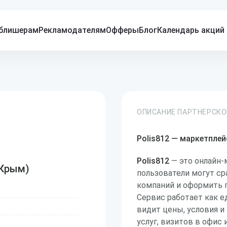
блишерам
Рекламодателям
Офферы
Блог
Календарь акций
ОПИСАНИЕ ПАРТНЕРСК
Polis812 — маркетпле
Polis812
— это онлайн-
(Крым)
пользователи могут с
компаний и оформить п
Сервис работает как е
видит цены, условия 
услуг, визитов в офис