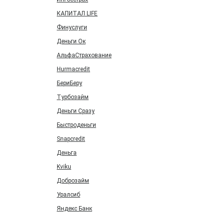
КАПИТАЛ LIFE
Финуслуги
Деньги Ок
АльфаСтрахование
Hurmacredit
БериБеру
Турбозайм
Деньги Сразу
Быстроденьги
Snapcredit
Деньга
Kviku
Доброзайм
Уралсиб
Яндекс Банк