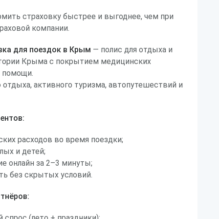
рмить страховку быстрее и выгоднее, чем при
раховой компании.
вка для поездок в Крым
— полис для отдыха и
тории Крыма с покрытием медицинских
й помощи.
 отдыха, активного туризма, автопутешествий и
ентов:
ких расходов во время поездки;
лых и детей;
е онлайн за 2–3 минуты;
ть без скрытых условий.
тнёров:
спрос (лето + праздники);