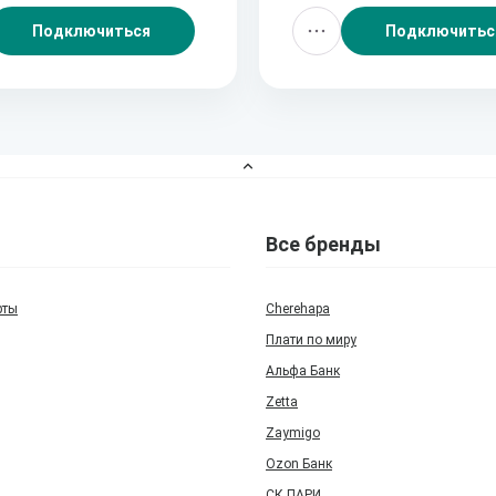
Подключиться
Подключитьс
Все бренды
рты
Cherehapa
Плати по миру
Альфа Банк
Zetta
Zaymigo
Ozon Банк
СК ПАРИ