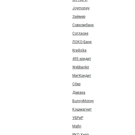
Joymoney
Займер
Совкомбанк
Согласие
ЛОКО-Банк
Krediska
495 кредит
Webbankir
МигКредит
Сбер
Давака
BunnyMoney
Кэшмагнит
УБРиР
Mafin
РКО Хелп