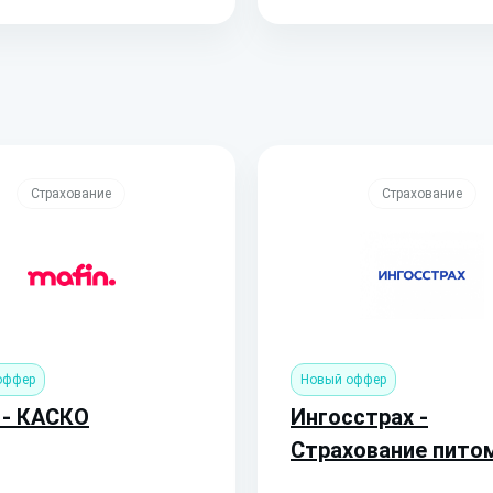
Страхование
Страхование
оффер
Новый оффер
 - КАСКО
Ингосстрах -
Страхование пито
(Полис от 2200 руб