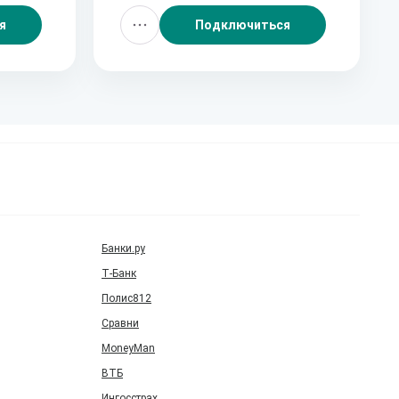
я
Подключиться
Банки.ру
Т‑Банк
Полис812
Сравни
MoneyMan
ВТБ
Ингосстрах