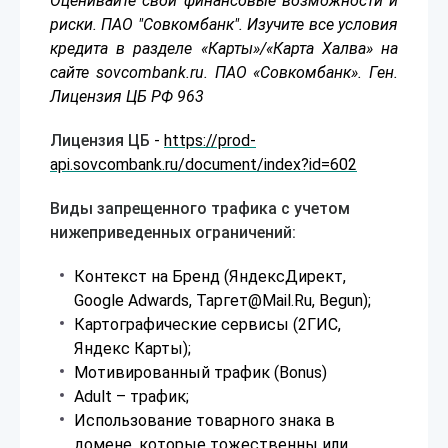
Оценивайте свои финансовые возможности и
риски. ПАО "Совкомбанк". Изучите все условия
кредита в разделе «Карты»/«Карта Халва» на
сайте sovcombank.ru. ПАО «Совкомбанк». Ген.
Лицензия ЦБ РФ 963
Лицензия ЦБ
-
https://prod-
api.sovcombank.ru/document/index?id=602
Виды запрещенного трафика с учетом
нижеприведенных ограничений:
Контекст на Бренд (ЯндексДирект,
Google Adwards, Таргет@Mail.Ru, Begun);
Картографические сервисы (2ГИС,
Яндекс Карты);
Мотивированный трафик (Bonus)
Adult – трафик;
Использование товарного знака в
домене, которые тожественны или