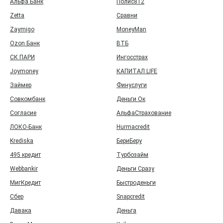
Альфа Банк
Полис812
Zetta
Сравни
Zaymigo
MoneyMan
Ozon Банк
ВТБ
СК ПАРИ
Ингосстрах
Joymoney
КАПИТАЛ LIFE
Займер
Финуслуги
Совкомбанк
Деньги Ок
Согласие
АльфаСтрахование
ЛОКО-Банк
Hurmacredit
Krediska
БериБеру
495 кредит
Турбозайм
Webbankir
Деньги Сразу
МигКредит
Быстроденьги
Сбер
Snapcredit
Давака
Деньга