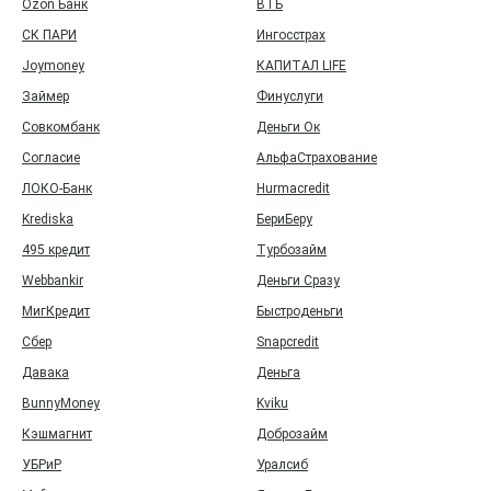
Ozon Банк
ВТБ
СК ПАРИ
Ингосстрах
Joymoney
КАПИТАЛ LIFE
Займер
Финуслуги
Совкомбанк
Деньги Ок
Согласие
АльфаСтрахование
ЛОКО-Банк
Hurmacredit
Krediska
БериБеру
495 кредит
Турбозайм
Webbankir
Деньги Сразу
МигКредит
Быстроденьги
Сбер
Snapcredit
Давака
Деньга
BunnyMoney
Kviku
Кэшмагнит
Доброзайм
УБРиР
Уралсиб