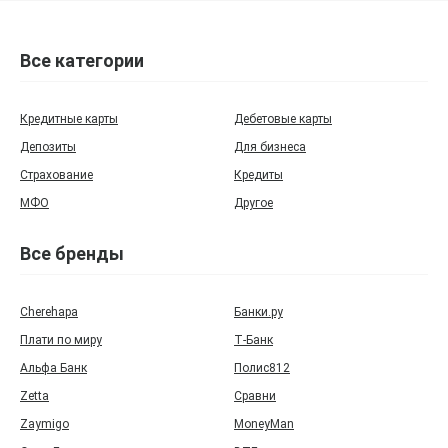
Все категории
Кредитные карты
Дебетовые карты
Депозиты
Для бизнеса
Страхование
Кредиты
МФО
Другое
Все бренды
Cherehapa
Банки.ру
Плати по миру
Т‑Банк
Альфа Банк
Полис812
Zetta
Сравни
Zaymigo
MoneyMan