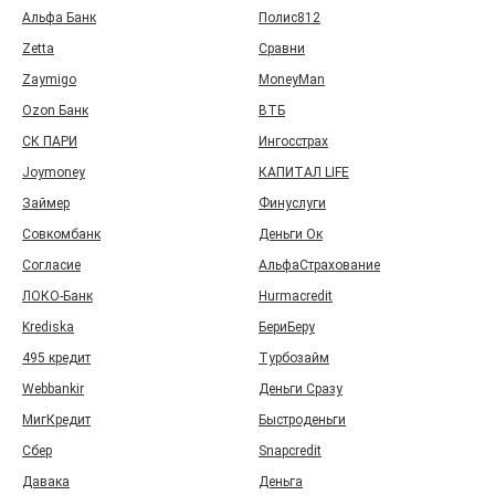
Альфа Банк
Полис812
Zetta
Сравни
Zaymigo
MoneyMan
Ozon Банк
ВТБ
СК ПАРИ
Ингосстрах
Joymoney
КАПИТАЛ LIFE
Займер
Финуслуги
Совкомбанк
Деньги Ок
Согласие
АльфаСтрахование
ЛОКО-Банк
Hurmacredit
Krediska
БериБеру
495 кредит
Турбозайм
Webbankir
Деньги Сразу
МигКредит
Быстроденьги
Сбер
Snapcredit
Давака
Деньга