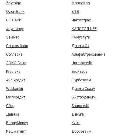
Zaymigo
MoneyMan
Ozon Банк
ВТБ
СК ПАРИ
Ингосстрах
Joymoney
КАПИТАЛ LIFE
Займер
Финуслуги
Совкомбанк
Деньги Ок
Согласие
АльфаСтрахование
ЛОКО-Банк
Hurmacredit
Krediska
БериБеру
495 кредит
Турбозайм
Webbankir
Деньги Сразу
МигКредит
Быстроденьги
Сбер
Snapcredit
Давака
Деньга
BunnyMoney
Kviku
Кэшмагнит
Доброзайм