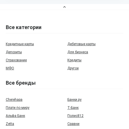
Все категории
Кредитные карты
Дебетовые карты
Депозиты
Для бизнеса
Страхование
Кредиты
МФО
Другое
Все бренды
Cherehapa
Банки.ру
Плати по миру
Т‑Банк
Альфа Банк
Полис812
Zetta
Сравни