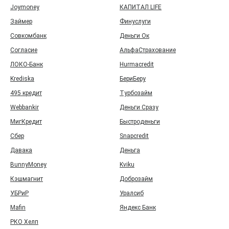
Joymoney
КАПИТАЛ LIFE
Займер
Финуслуги
Совкомбанк
Деньги Ок
Согласие
АльфаСтрахование
ЛОКО-Банк
Hurmacredit
Krediska
БериБеру
495 кредит
Турбозайм
Webbankir
Деньги Сразу
МигКредит
Быстроденьги
Сбер
Snapcredit
Давака
Деньга
BunnyMoney
Kviku
Кэшмагнит
Доброзайм
УБРиР
Уралсиб
Mafin
Яндекс Банк
РКО Хелп