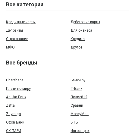
Все категории
Кредитные карты
Дебетовые карты
Депозиты
Для бизнеса
Страхование
Кредиты
МФО
Другое
Все бренды
Cherehapa
Банки.ру
Плати по миру
Т‑Банк
Альфа Банк
Полис812
Zetta
Сравни
Zaymigo
MoneyMan
Ozon Банк
ВТБ
СК ПАРИ
Ингосстрах