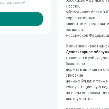
российском рынке с 19
ных пользователей
России,
обслуживает более 330
корпоративных
клиентов и предприяти
регионов
Российской Федерации
В линейке инвестицио
Депозитарное обслуж
хранению и учёту ценн
безопасно
держать активы на счё
списание
ценных бумаг, а такж
консультационную по
по всем вопросам, св
инструментов.