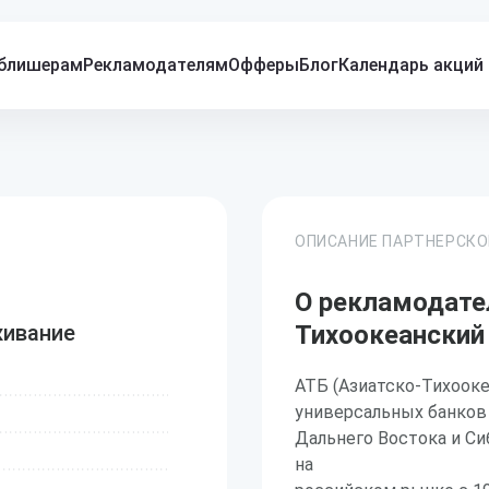
блишерам
Рекламодателям
Офферы
Блог
Календарь акций
ОПИСАНИЕ ПАРТНЕРСК
О рекламодате
живание
Тихоокеанский
АТБ (Азиатско-Тихооке
универсальных банков
Дальнего Востока и С
на