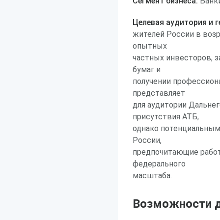
Сегмент бизнеса:
Банки
Целевая аудитория и г
жителей России в возр
опытных
частных инвесторов, 
бумаг и
получении профессион
представляет
для аудитории Дальнег
присутствия АТБ,
однако потенциальным
России,
предпочитающие работ
федерального
масштаба.
Возможности д