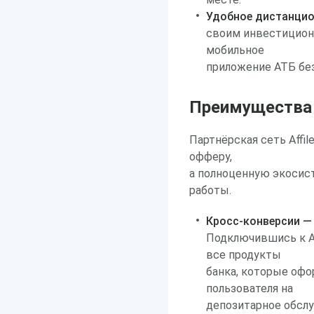
Удобное дистанцио
своим инвестицион
мобильное
приложение АТБ бе
Преимущества р
Партнёрская сеть Affi
офферу,
а полноценную экосис
работы.
Кросс-конверсии — 
Подключившись к АТ
все продукты
банка, которые офо
пользователя на
депозитарное обслу