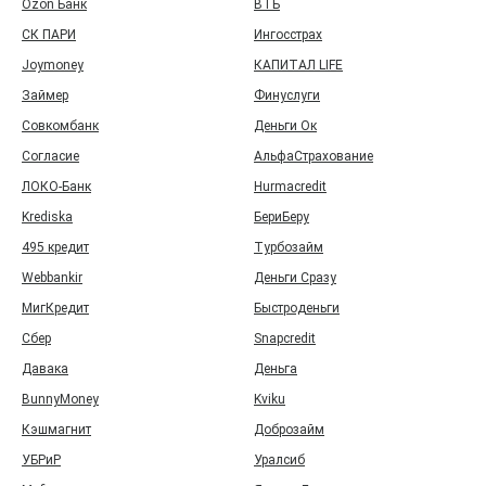
Ozon Банк
ВТБ
СК ПАРИ
Ингосстрах
Joymoney
КАПИТАЛ LIFE
Займер
Финуслуги
Совкомбанк
Деньги Ок
Согласие
АльфаСтрахование
ЛОКО-Банк
Hurmacredit
Krediska
БериБеру
495 кредит
Турбозайм
Webbankir
Деньги Сразу
МигКредит
Быстроденьги
Сбер
Snapcredit
Давака
Деньга
BunnyMoney
Kviku
Кэшмагнит
Доброзайм
УБРиР
Уралсиб