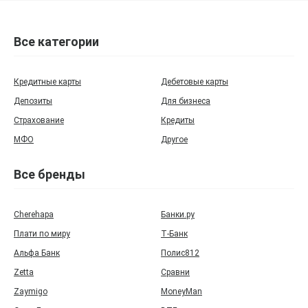
Все категории
Кредитные карты
Дебетовые карты
Депозиты
Для бизнеса
Страхование
Кредиты
МФО
Другое
Все бренды
Cherehapa
Банки.ру
Плати по миру
Т‑Банк
Альфа Банк
Полис812
Zetta
Сравни
Zaymigo
MoneyMan