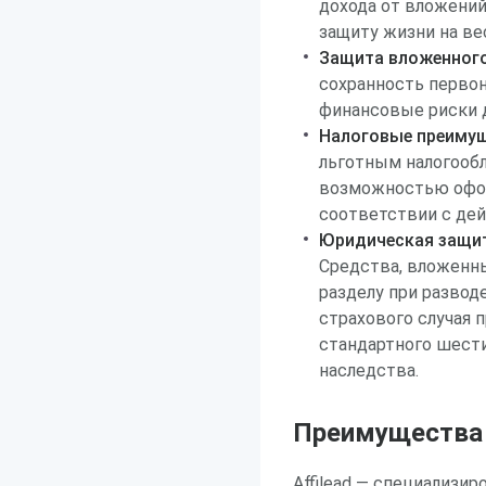
дохода от вложени
защиту жизни на ве
Защита вложенного
сохранность первон
финансовые риски д
Налоговые преимущ
льготным налогооб
возможностью офор
соответствии с де
Юридическая защит
Средства, вложенны
разделу при развод
страхового случая 
стандартного шест
наследства.
Преимущества р
Affilead — специализи