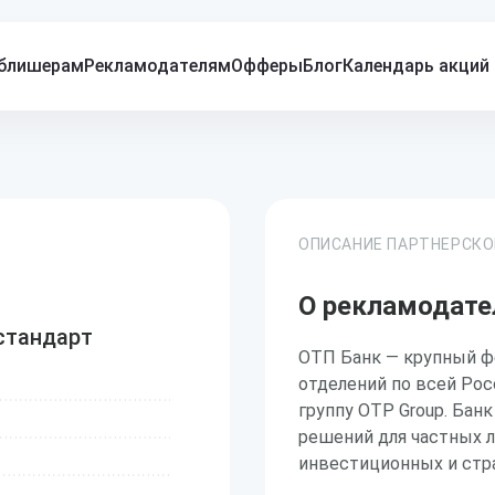
блишерам
Рекламодателям
Офферы
Блог
Календарь акций
ОПИСАНИЕ ПАРТНЕРСК
О рекламодате
стандарт
ОТП Банк — крупный ф
отделений по всей Ро
группу OTP Group. Бан
решений для частных л
инвестиционных и стр