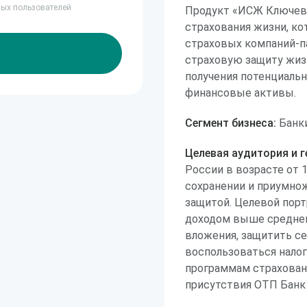
ных пользователей
Продукт «ИСЖ Ключево
страхования жизни, ко
страховых компаний-п
страховую защиту жиз
получения потенциальн
финансовые активы.
Сегмент бизнеса:
Банки
Целевая аудитория и г
России в возрасте от 
сохранении и приумно
защитой. Целевой порт
доходом выше среднег
вложения, защитить с
воспользоваться нало
программам страховани
присутствия ОТП Банк