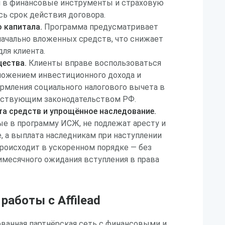
й в финансовые инструменты и страховую
сь срок действия договора.
 капитала.
Программа предусматривает
ачально вложенных средств, что снижает
ля клиента.
ества.
Клиенты вправе воспользоваться
ложением инвестиционного дохода и
мления социального налогового вычета в
йствующим законодательством РФ.
а средств и упрощённое наследование.
е в программу ИСЖ, не подлежат аресту и
е, а выплата наследникам при наступлении
происходит в ускоренном порядке — без
имесячного ожидания вступления в права
аботы с Affilead
рованная партнёрская сеть с финансовыми и